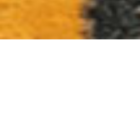
Vývoj
Mobilné Aplikácie
Pripravíme kompletné riešenie od analýzy, návrhu,